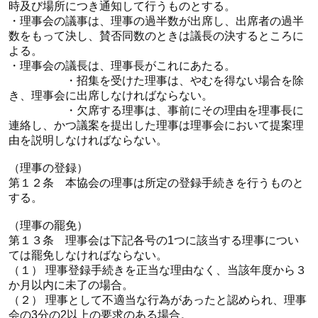
時及び場所につき通知して行うものとする。
・理事会の議事は、理事の過半数が出席し、出席者の過半
数をもって決し、賛否同数のときは議長の決するところに
よる。
・理事会の議長は、理事長がこれにあたる。
・招集を受けた理事は、やむを得ない場合を除
き、理事会に出席しなければならない。
・欠席する理事は、事前にその理由を理事長に
連絡し、かつ議案を提出した理事は理事会において提案理
由を説明しなければならない。
（理事の登録）
第１２条 本協会の理事は所定の登録手続きを行うものと
する。
（理事の罷免）
第１３条 理事会は下記各号の1つに該当する理事につい
ては罷免しなければならない。
（１） 理事登録手続きを正当な理由なく、当該年度から３
か月以内に未了の場合。
（２） 理事として不適当な行為があったと認められ、理事
会の3分の2以上の要求のある場合。