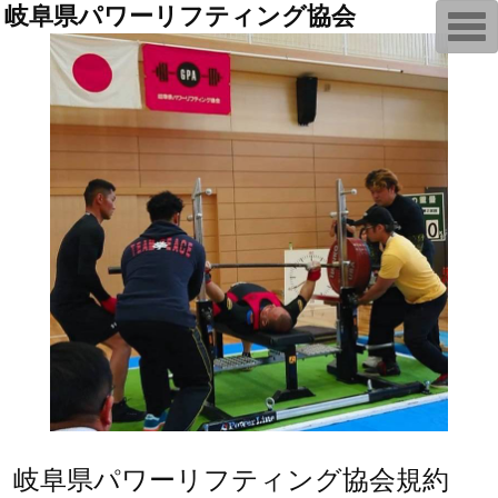
岐阜県パワーリフティング協会
T
o
g
g
l
e
n
a
v
i
g
a
t
i
o
n
岐阜県パワーリフティング協会規約