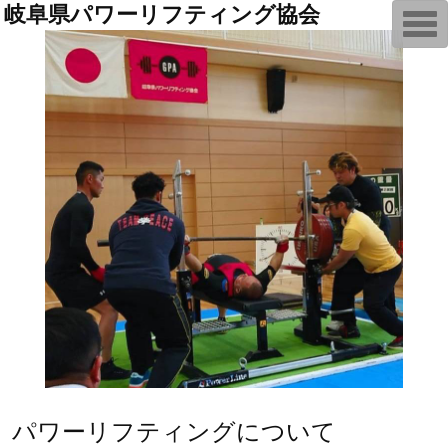
岐阜県パワーリフティング協会
T
o
g
g
l
e
n
a
v
i
g
a
t
i
o
n
パワーリフティングについて