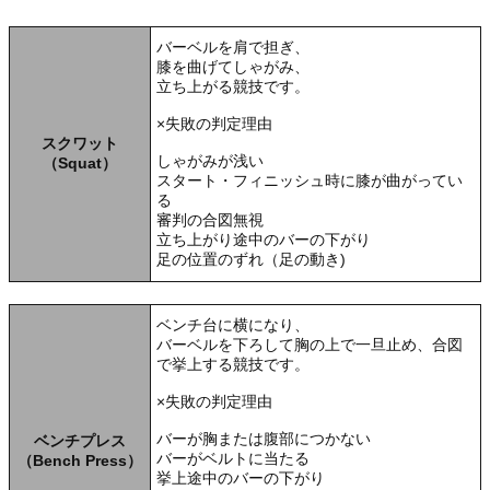
バーベルを肩で担ぎ、
膝を曲げてしゃがみ、
立ち上がる競技です。
×失敗の判定理由
スクワット
しゃがみが浅い
（Squat）
スタート・フィニッシュ時に膝が曲がってい
る
審判の合図無視
立ち上がり途中のバーの下がり
足の位置のずれ（足の動き)
ベンチ台に横になり、
バーベルを下ろして胸の上で一旦止め、合図
で挙上する競技です。
×失敗の判定理由
バーが胸または腹部につかない
ベンチプレス
バーがベルトに当たる
（Bench Press）
挙上途中のバーの下がり