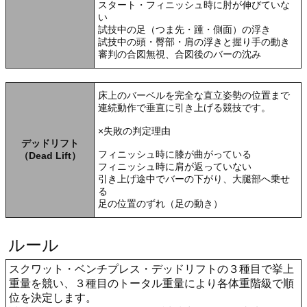
スタート・フィニッシュ時に肘が伸びていな
い
試技中の足（つま先・踵・側面）の浮き
試技中の頭・臀部・肩の浮きと握り手の動き
審判の合図無視、合図後のバーの沈み
床上のバーベルを完全な直立姿勢の位置まで
連続動作で垂直に引き上げる競技です。
×失敗の判定理由
デッドリフト
フィニッシュ時に膝が曲がっている
（Dead Lift）
フィニッシュ時に肩が返っていない
引き上げ途中でバーの下がり、大腿部へ乗せ
る
足の位置のずれ（足の動き）
ルール
スクワット・ベンチプレス・デッドリフトの３種目で挙上
重量を競い、３種目のトータル重量により各体重階級で順
位を決定します。