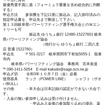
最優秀選手賞に盾（フォーミュラ重量を含め総合的に判断
する）
申込方法 参加費を下記口座に振込み、記入捺印済みの
指定申込書を、申込先まで郵送して下さい。
第１３回岐阜県パワーリフティング選手権大会とのＷエン
トリーも可
振込先 ゆうちょ銀行 12480-15227601 岐阜
県パワーリフティング協会
（他行から ゆうちょ銀行 二四八支
店 普通 1522760）
申込先 〒501-3217 岐阜県関市下有知5055-1 龍泰
寺内
岐阜県パワーリフティング協会 事務局 宮本覚道
℡ 090-1411-5054 E-mail kakudo@sage.ocn.ne.jp
申込〆切 令和3年１０月７日（金）必着
使用器具 ラック（POWER LINE） シャフト（ザオ
バBULL）
その他 ・本大会は日本記録の認定ができない大会で
す。
・入金の無い参加申し込みは受け付けません。
・申込み入金後の参加取り止めの場合、返