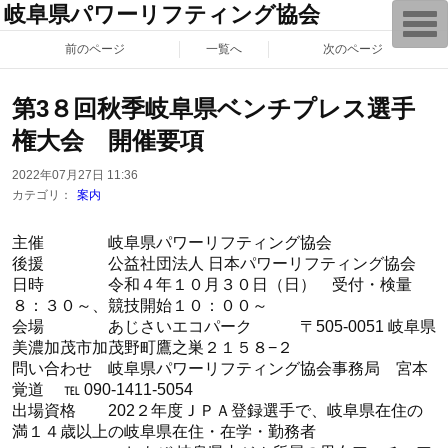
岐阜県パワーリフティング協会
T
o
g
前のページ
一覧へ
次のページ
g
l
e
第3８回秋季岐阜県ベンチプレス選手
n
a
権大会 開催要項
v
i
g
2022年07月27日 11:36
a
カテゴリ：
案内
t
i
o
主催 岐阜県パワーリフティング協会
n
後援 公益社団法人 日本パワーリフティング協会
日時 令和４年１０月３０日（日） 受付・検量
８：３０～、競技開始１０：００～
会場 あじさいエコパーク 〒505-0051 岐阜県
美濃加茂市加茂野町鷹之巣２１５８−２
問い合わせ 岐阜県パワーリフティング協会事務局 宮本
覚道 ℡ 090-1411-5054
出場資格 202２年度ＪＰＡ登録選手で、岐阜県在住の
満１４歳以上の岐阜県在住・在学・勤務者