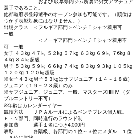
および 岐阜県内ジム所属の男女アマチュア
選手であること。
他都道府県登録選手のオープン参加も可能です。（順位は
つかず表彰対象にはなりません。）
出場クラス ＜フルギア部門＞ベンチＴシャツ着用可
一般
＜ノーギア部門＞ベンチＴシャツ着用不
可 一般
女子 ４３kg ４７㎏ ５２kg ５７kg ６３kg ６９㎏ ７6kg ８
４kg ８４㎏超級
男子 ５３kg ５９㎏ ６６kg ７４kg ８３kg ９３kg １０５kg
１２０kg １２０㎏超級
※女子４３kg男子５３kgはサブジュニア（１４～１８歳）
ジュニア（１９～２３歳）のみ
※サブジュニア、ジュニア、一般、マスターズⅠⅡⅢⅣ （ダ
ブルエントリー不可）
※年齢はカレンダーイヤー
競技方法 ＪＰＡルールによるベンチプレス個人戦。
Ｆ・Ｎ部門、同時進行のラウンド制
参加費 選手１名につき4,000円
表彰 各階級、各部門の１位～３位にメダル １位
～６位に賞状